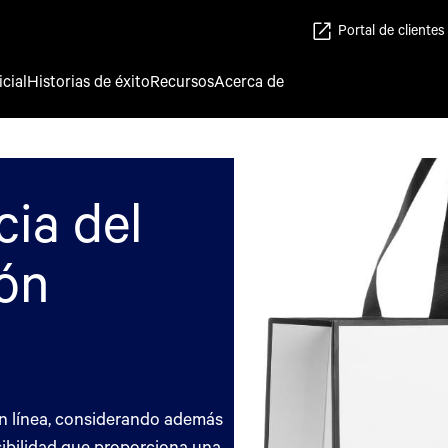
Portal de clientes
icial
Historias de éxito
Recursos
Acerca de
cia del
ión
en línea, considerando además
isibilidad que proporciona una