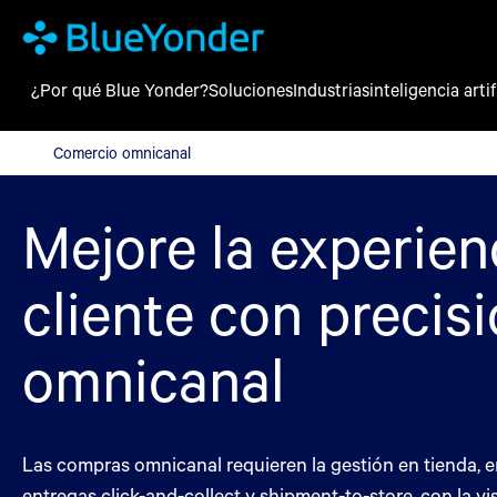
¿Por qué Blue Yonder?
Soluciones
Industrias
inteligencia artif
Comercio omnicanal
Comercio omnicanal
Mejore la experien
cliente con precis
omnicanal
Las compras omnicanal requieren la gestión en tienda, 
entregas click-and-collect y shipment-to-store, con la v