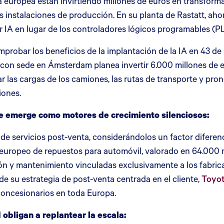
a europea están invirtiendo millones de euros en transforma
s instalaciones de producción. En su planta de Rastatt, ah
 IA en lugar de los controladores lógicos programables (PL
bar los beneficios de la implantación de la IA en 43 de sus
l con sede en Ámsterdam planea invertir 6.000 millones de 
r las cargas de los camiones, las rutas de transporte y pron
iones.
nte emerge como motores de crecimiento silenciosos:
 de servicios post-venta, considerándolos un factor difer
europeo de repuestos para automóvil, valorado en 64.000 mi
ión y mantenimiento vinculadas exclusivamente a los fabric
e su estrategia de post-venta centrada en el cliente,
Toyot
oncesionarios en toda Europa.
d obligan a replantear la escala: