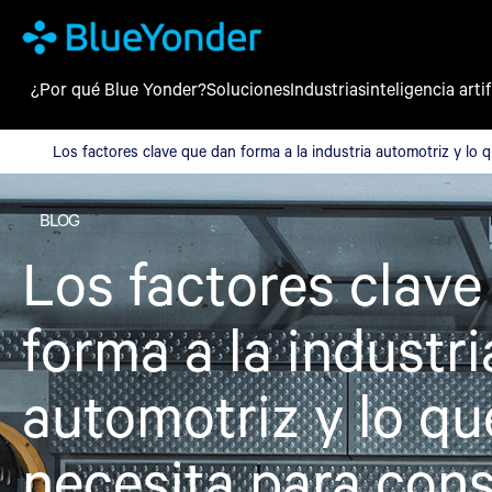
¿Por qué Blue Yonder?
Soluciones
Industrias
inteligencia artif
Los factores clave que dan forma a la industria automotriz y lo
Los factores clave que dan forma a la industria automotriz y lo
BLOG
Los factores clave
forma a la industri
automotriz y lo qu
necesita para cons