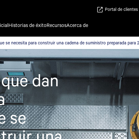
Portal de clientes
icial
Historias de éxito
Recursos
Acerca de
 que se necesita para construir una cadena de suministro prepara
 que se necesita para construir una cadena de suministro preparada para 
 que dan
a
e se
truir una