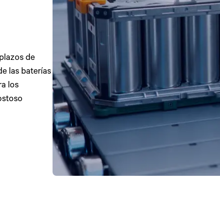
 plazos de
e las baterías
ra los
ostoso