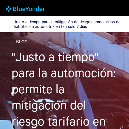
Justo a tiempo para la mitigación de riesgos arancelarios de hab
Justo a tiempo para la mitigación de riesgos arancelarios de
habilitación automotriz en tan solo 7 días
BLOG
"Justo a tiempo"
para la automoción:
permite la
mitigación del
riesgo tarifario en