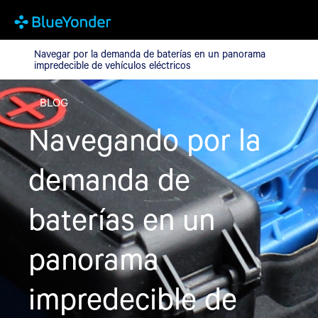
Navegar por la demanda de baterías en un panorama impredecibl
Navegar por la demanda de baterías en un panorama
impredecible de vehículos eléctricos
BLOG
Navegando por la
demanda de
baterías en un
panorama
impredecible de