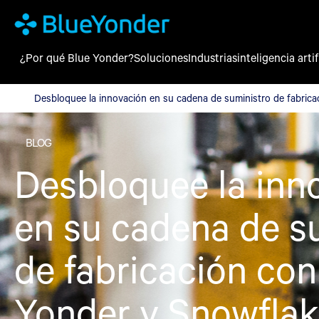
¿Por qué Blue Yonder?
Soluciones
Industrias
inteligencia artif
Desbloquee la innovación en su cadena de suministro de fabric
Desbloquee la innovación en su cadena de suministro de fabric
BLOG
Desbloquee la inn
en su cadena de s
de fabricación con
Yonder y Snowfla