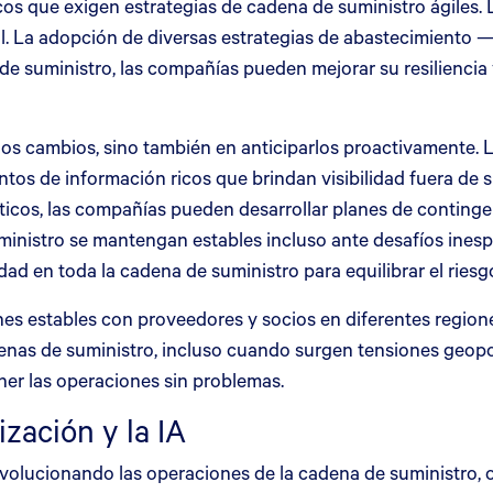
os que exigen estrategias de cadena de suministro ágiles.
onal. La adopción de diversas estrategias de abastecimien
tes de suministro, las compañías pueden mejorar su resilien
 los cambios, sino también en anticiparlos proactivamente.
tos de información ricos que brindan visibilidad fuera de
icos, las compañías pueden desarrollar planes de contingen
inistro se mantengan estables incluso ante desafíos inespe
lidad en toda la cadena de suministro para equilibrar el ries
nes estables con proveedores y socios en diferentes regiones
nas de suministro, incluso cuando surgen tensiones geopol
ner las operaciones sin problemas.
zación y la IA
n revolucionando las operaciones de la cadena de suministro