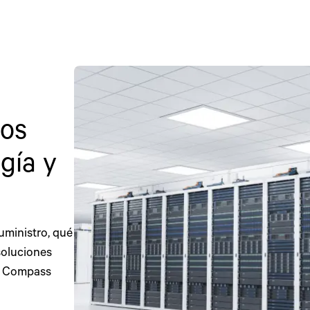
los
gía y
uministro, qué
soluciones
in Compass