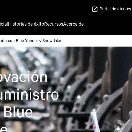
Portal de clientes
icial
Historias de éxito
Recursos
Acerca de
ación con Blue Yonder y Snowflake
ación con Blue Yonder y Snowflake
ovación
uministro
 Blue
ke