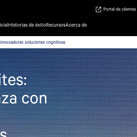
Portal de clientes
icial
Historias de éxito
Recursos
Acerca de
e innovadoras soluciones cognitivas
e innovadoras soluciones cognitivas
ites:
za con
ns