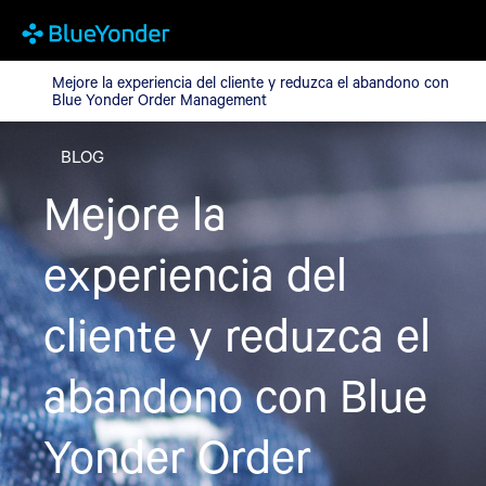
Mejore la experiencia del cliente y reduzca el abandono con B
Mejore la experiencia del cliente y reduzca el abandono con
Blue Yonder Order Management
BLOG
Mejore la
experiencia del
cliente y reduzca el
abandono con Blue
Yonder Order