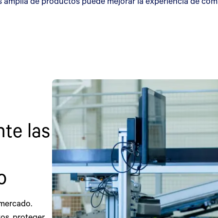
mplia de productos puede mejorar la experiencia de compr
te las
o
 mercado.
os, proteger