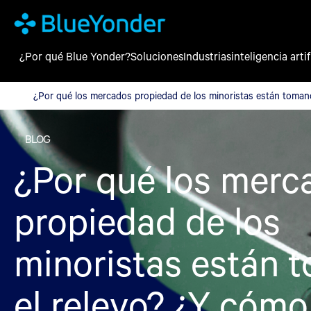
¿Por qué Blue Yonder?
Soluciones
Industrias
inteligencia artif
¿Por qué los mercados propiedad de los minoristas están toman
¿Por qué los mercados propiedad de los minoristas están toman
BLOG
¿Por qué los merc
propiedad de los
minoristas están 
el relevo? ¿Y cóm