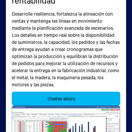
rentabilidad
Cree y valide rápidamente planes para apoyar
Cree secuencias de pedidos optimizadas que
nuevos pedidos mientras evita costosos retrasos en
distribuyan uniformemente el trabajo, suavicen los
Desarrolle resiliencia, fortalezca la alineación con
la producción o tiempo de inactividad. La
tiempos de producción y reduzcan los cuellos de
ventas y mantenga las líneas en movimiento
planificación avanzada de escenarios hipotéticos
botella de la cadena de suministro. La secuenciación
mediante la planificación avanzada de escenarios.
utiliza gemelos digitales construidos a partir de la
analiza las posibles restricciones de suministro,
Los detalles en tiempo real sobre la disponibilidad
disponibilidad de componentes y piezas,
producción y transporte para ampliar la utilización
de suministros, la capacidad, los pedidos y las fechas
capacidades de producción y pedidos existentes
de activos, aumentar la eficiencia de planificación
de entrega ayudan a crear cronogramas que
para evaluar las compensaciones y recomendar un
hasta en un 60 %, aumentar el rendimiento hasta en
optimizan la producción y equilibran la distribución
plan de producción óptimo junto con detalles de
un 20 % y aumentar la estabilidad de la secuencia
de pedidos para mejorar la utilización de recursos y
entrega predecibles para aumentar la satisfacción
hasta en un 100 %.
acelerar la entrega en la fabricación industrial, como
del cliente.
el metal, la madera, la maquinaria pesada, los
Chatee ahora
motores y las piezas.
Chatee ahora
Chatee ahora