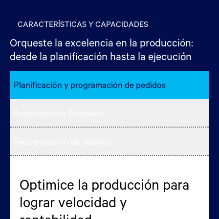
CARACTERÍSTICAS Y CAPACIDADES
Orqueste la excelencia en la producción:
desde la planificación hasta la ejecución
Planificación y programación de pedidos
Programación Detallada
Secuenciación de pedidos
Optimice la producción para
Manténgase a la vanguardia
Aumente la eficiencia y
lograr velocidad y
de la disrupción
estabilidad de la producción