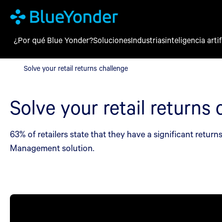
¿Por qué Blue Yonder?
Soluciones
Industrias
inteligencia artif
Solve your retail returns challenge
Solve your retail returns challenge
Solve your retail returns
63% of retailers state that they have a significant retu
Management solution.