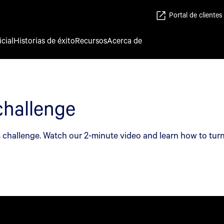
Portal de clientes
icial
Historias de éxito
Recursos
Acerca de
 challenge
rns challenge. Watch our 2-minute video and learn how to tur