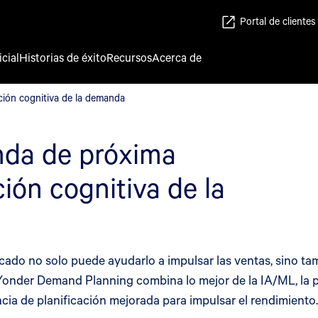
Portal de clientes
icial
Historias de éxito
Recursos
Acerca de
ación cognitiva de la demanda
ción cognitiva de la demanda
nda de próxima
ión cognitiva de la
ado no solo puede ayudarlo a impulsar las ventas, sino tamb
 Yonder Demand Planning combina lo mejor de la IA/ML, la p
ncia de planificación mejorada para impulsar el rendimiento.