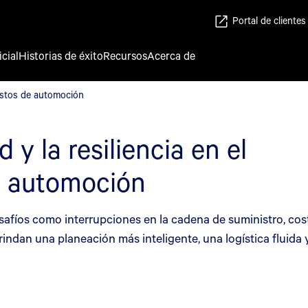
Portal de clientes
icial
Historias de éxito
Recursos
Acerca de
puestos de automoción
uestos de automoción
 y la resiliencia en el
e automoción
afíos como interrupciones en la cadena de suministro, costo
rindan una planeación más inteligente, una logística fluida 