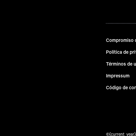
Compromiso d
Política de pr
Términos de 
Impressum
Código de co
©{current_year} 