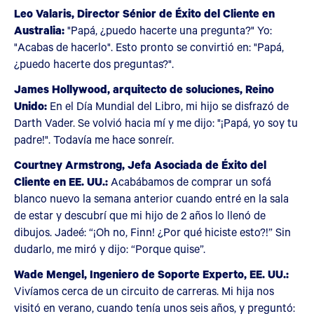
Leo Valaris, Director Sénior de Éxito del Cliente en
Australia:
"Papá, ¿puedo hacerte una pregunta?" Yo:
"Acabas de hacerlo". Esto pronto se convirtió en: "Papá,
¿puedo hacerte dos preguntas?".
James Hollywood, arquitecto de soluciones, Reino
Unido:
En el Día Mundial del Libro, mi hijo se disfrazó de
Darth Vader. Se volvió hacia mí y me dijo: "¡Papá, yo soy tu
padre!". Todavía me hace sonreír.
Courtney Armstrong, Jefa Asociada de Éxito del
Cliente en EE. UU.:
Acabábamos de comprar un sofá
blanco nuevo la semana anterior cuando entré en la sala
de estar y descubrí que mi hijo de 2 años lo llenó de
dibujos. Jadeé: “¡Oh no, Finn! ¿Por qué hiciste esto?!” Sin
dudarlo, me miró y dijo: “Porque quise”.
Wade Mengel, Ingeniero de Soporte Experto, EE. UU.:
Vivíamos cerca de un circuito de carreras. Mi hija nos
visitó en verano, cuando tenía unos seis años, y preguntó: