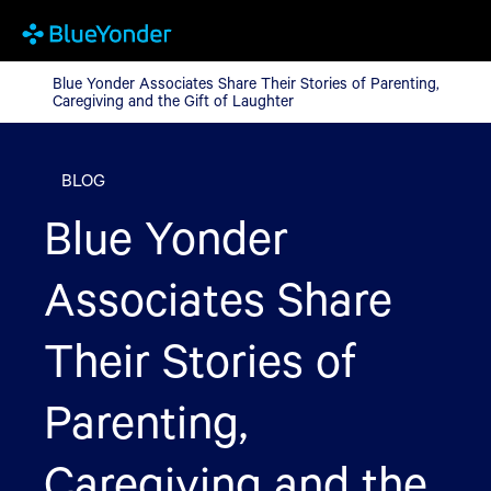
Blue Yonder Associates Share Their Stories of Parenting, Caregi
Blue Yonder Associates Share Their Stories of Parenting,
Caregiving and the Gift of Laughter
BLOG
Blue Yonder
Associates Share
Their Stories of
Parenting,
Caregiving and the